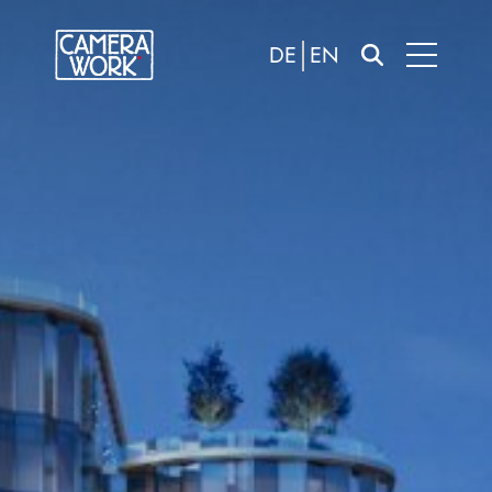
DE
EN