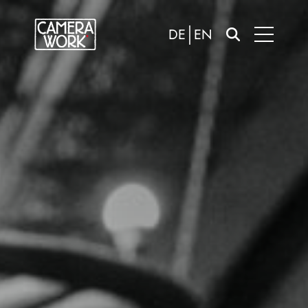
DE
EN