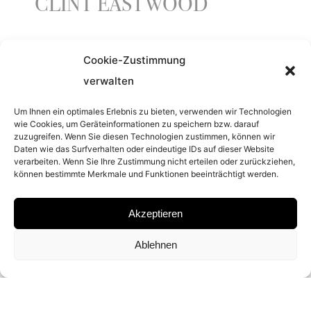
CLINT EASTWOOD
Cookie-Zustimmung
YEAR
verwalten
2009
Um Ihnen ein optimales Erlebnis zu bieten, verwenden wir Technologien
wie Cookies, um Geräteinformationen zu speichern bzw. darauf
zuzugreifen. Wenn Sie diesen Technologien zustimmen, können wir
SERIES
Daten wie das Surfverhalten oder eindeutige IDs auf dieser Website
verarbeiten. Wenn Sie Ihre Zustimmung nicht erteilen oder zurückziehen,
CLOSE UP
können bestimmte Merkmale und Funktionen beeinträchtigt werden.
Akzeptieren
MATERIAL
Ablehnen
ARCHIVAL PIGMENT PRINT
SIGNATURE