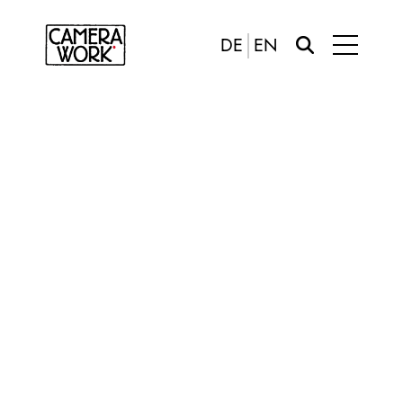
DE
EN