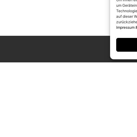
um Gerätein
Technologie
auf dieser W
zurückziehe
Impressum 
UNGSZEITEN
KONTAKT
g bis Samstag
info@camerawork.de
Uhr
+49 (0)30 3100776