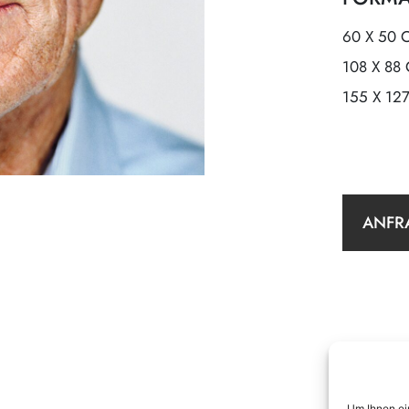
60 X 50 
108 X 88
155 X 12
ANFR
Um Ihnen ei