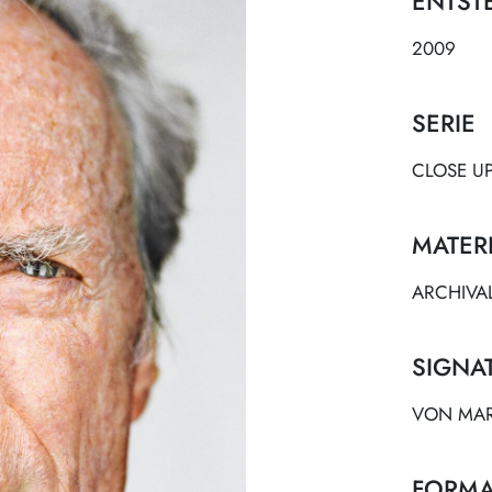
ENTST
2009
SERIE
CLOSE U
MATER
ARCHIVA
SIGNA
VON MART
FORMA