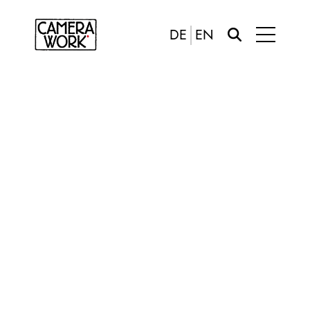
DE
EN