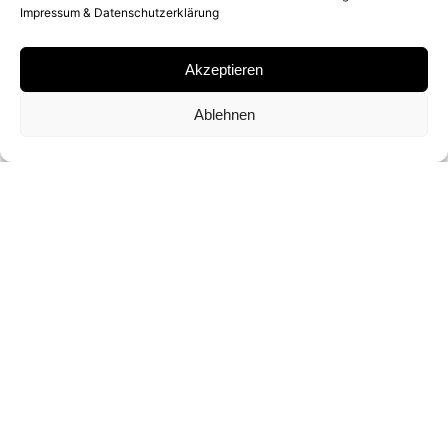
Impressum & Datenschutzerklärung
GELATIN SILVER PRINT
Akzeptieren
SIGNATUR
Ablehnen
SIGNIERT VON
YOUSUF KARSH
FORMAT
43 X 35 CM (OPEN EDITION)
ANFRAGEN