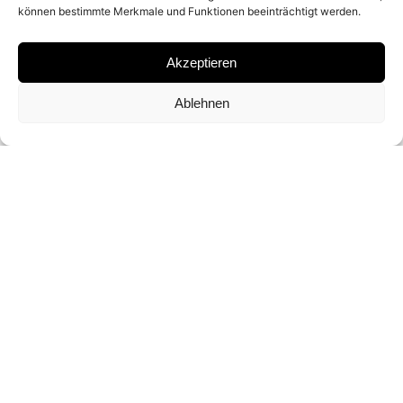
können bestimmte Merkmale und Funktionen beeinträchtigt werden.
GELATIN SILVER PRINT
Akzeptieren
SIGNATURE
Ablehnen
SIGNED BY
YOUSUF KARSH
FORMAT
42,7 X 35 CM (OPEN EDITION)
INQUIRY