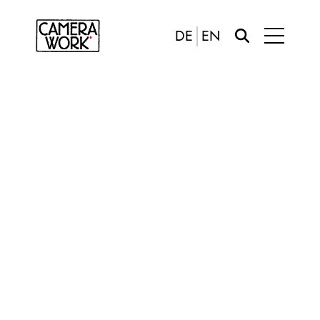
DE
EN