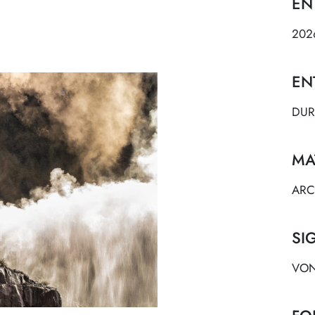
EN
202
EN
DUR
MA
ARC
SI
VO