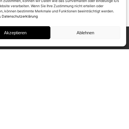
n zustimmen, können wir Daten wie das Surfverhalten oder eindeutige IDs
ebsite verarbeiten. Wenn Sie Ihre Zustimmung nicht erteilen oder
n, können bestimmte Merkmale und Funktionen beeinträchtigt werden.
& Datenschutzerklärung
Akzeptieren
Ablehnen
INSTAGRAM
IMPRESSUM
DATENSCHUTZ
NEWSLETTER ABONNIEREN
Unser CAMERA WORK Collectors
Mailing informiert Sie regelmäßig über