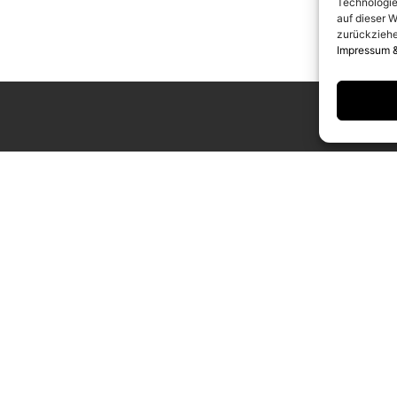
Technologie
auf dieser W
zurückziehe
Impressum 
UNGSZEITEN
KONTAKT
g bis Samstag
info@camerawork.de
Uhr
+49 (0)30 3100776