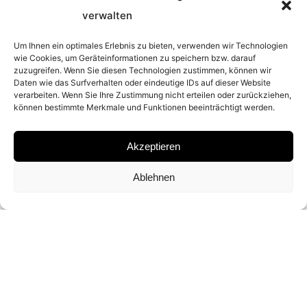
verwalten
2026
Um Ihnen ein optimales Erlebnis zu bieten, verwenden wir Technologien
wie Cookies, um Geräteinformationen zu speichern bzw. darauf
PLACE
zuzugreifen. Wenn Sie diesen Technologien zustimmen, können wir
Daten wie das Surfverhalten oder eindeutige IDs auf dieser Website
verarbeiten. Wenn Sie Ihre Zustimmung nicht erteilen oder zurückziehen,
DURANGO, COLORADO
können bestimmte Merkmale und Funktionen beeinträchtigt werden.
MATERIAL
Akzeptieren
ARCHIVAL PIGMENT PRINT
Ablehnen
SIGNATURE
SIGNED BY
DAVID YARROW
DIMENSIONS AND EDITIONS