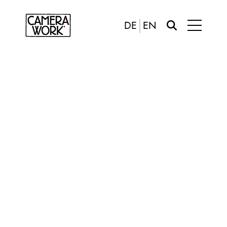
DE
EN