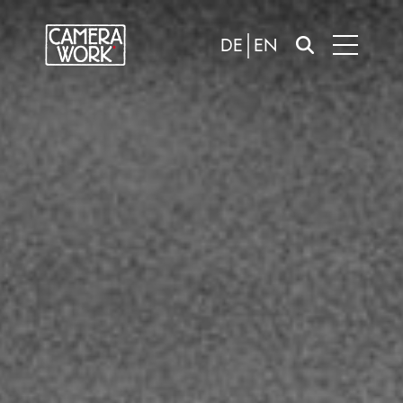
DE
EN