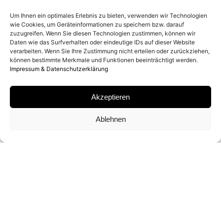
ENTSTEHUNGSJAHR
Um Ihnen ein optimales Erlebnis zu bieten, verwenden wir Technologien
1978
wie Cookies, um Geräteinformationen zu speichern bzw. darauf
zuzugreifen. Wenn Sie diesen Technologien zustimmen, können wir
Daten wie das Surfverhalten oder eindeutige IDs auf dieser Website
verarbeiten. Wenn Sie Ihre Zustimmung nicht erteilen oder zurückziehen,
MATERIAL
können bestimmte Merkmale und Funktionen beeinträchtigt werden.
Impressum & Datenschutzerklärung
GELATIN SILVER PRINT
Akzeptieren
SIGNATUR
Ablehnen
VON ELLIOTT ERWITT SIGNIERT
FORMATE UND EDITIONEN
35 X 28 CM (OPEN EDITION)
50 X 40 CM (OPEN EDITION)