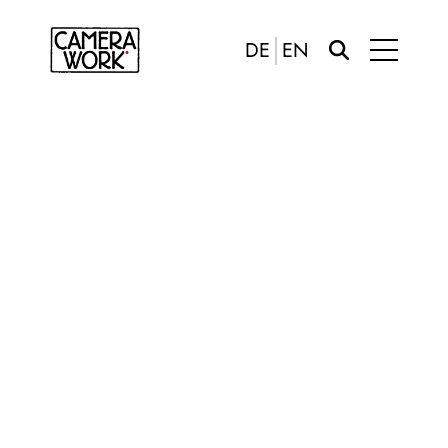
DE
EN