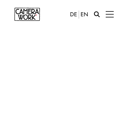
DE
EN