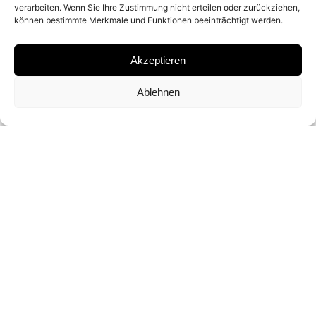
verarbeiten. Wenn Sie Ihre Zustimmung nicht erteilen oder zurückziehen,
können bestimmte Merkmale und Funktionen beeinträchtigt werden.
SIGNATURE
SIGNED AND NUMBERED BY THOMAS
Akzeptieren
HOEPKER
Ablehnen
DIMENSIONS AND EDITIONS
45 X 60 CM (ED. OF 25)
60 X 90 CM (ED. OF 20)
110 X 165 CM (ED. OF 7)
INQUIRY