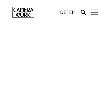
DE
EN