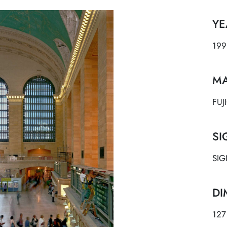
YE
199
MA
FUJ
SI
SIG
DI
127