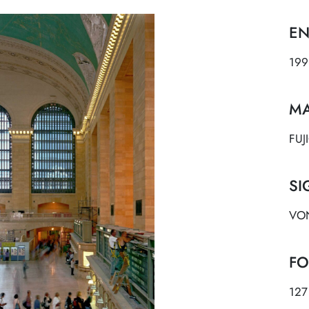
EN
199
MA
FUJ
SI
VON
FO
127