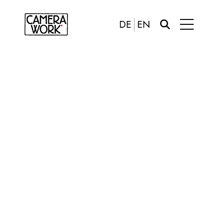
DE
EN