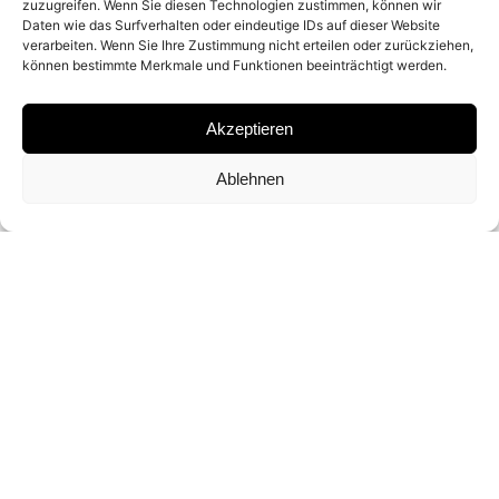
zuzugreifen. Wenn Sie diesen Technologien zustimmen, können wir
2014
Daten wie das Surfverhalten oder eindeutige IDs auf dieser Website
verarbeiten. Wenn Sie Ihre Zustimmung nicht erteilen oder zurückziehen,
können bestimmte Merkmale und Funktionen beeinträchtigt werden.
MATERIAL
Akzeptieren
ARCHIVAL PIGMENT PRINT
Ablehnen
SIGNATURE
SIGNED BY
MARTIN SCHOELLER
DIMENSIONS AND EDITIONS
73.5 X 91.5 CM (ED. VON 10)