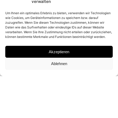
SERIES
verwalten
CLOSE UP
Um Ihnen ein optimales Erlebnis zu bieten, verwenden wir Technologien
wie Cookies, um Geräteinformationen zu speichern bzw. darauf
zuzugreifen. Wenn Sie diesen Technologien zustimmen, können wir
Daten wie das Surfverhalten oder eindeutige IDs auf dieser Website
MATERIAL
verarbeiten. Wenn Sie Ihre Zustimmung nicht erteilen oder zurückziehen,
können bestimmte Merkmale und Funktionen beeinträchtigt werden.
ARCHIVAL PIGMENT PRINT
Akzeptieren
SIGNATURE
Ablehnen
SIGNED BY MARTIN SCHOELLER ON A
CERTIFICATE
DIMENSIONS AND EDITIONS
60 X 50 CM (ED. OF 10)