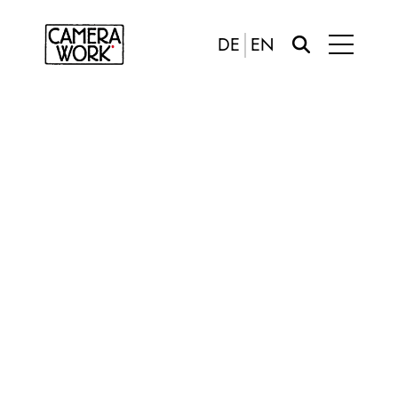
DE
EN