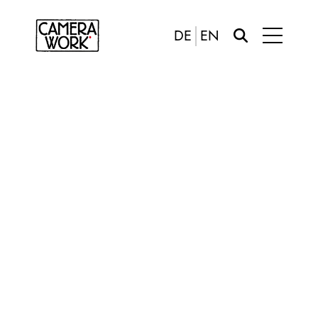
DE
EN