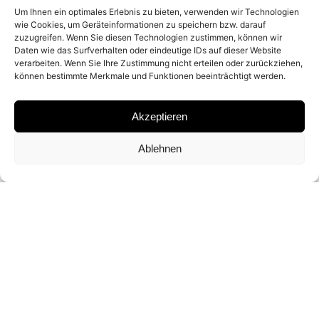
Um Ihnen ein optimales Erlebnis zu bieten, verwenden wir Technologien
2014
wie Cookies, um Geräteinformationen zu speichern bzw. darauf
zuzugreifen. Wenn Sie diesen Technologien zustimmen, können wir
Daten wie das Surfverhalten oder eindeutige IDs auf dieser Website
verarbeiten. Wenn Sie Ihre Zustimmung nicht erteilen oder zurückziehen,
MATERIAL
können bestimmte Merkmale und Funktionen beeinträchtigt werden.
ARCHIVAL PIGMENT PRINT
Akzeptieren
SIGNATURE
Ablehnen
SIGNED BY
MARTIN SCHOELLER
DIMENSIONS AND EDITIONS
60 X 50 CM (ED. OF 10)
108 X 88 CM (ED. OF 7)
155 X 127 CM (ED. OF 3)