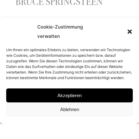
BRUCE SPRINGSTEEN
Cookie-Zustimmung
YEAR
verwalten
2002
Um Ihnen ein optimales Erlebnis zu bieten, verwenden wir Technologien
wie Cookies, um Geräteinformationen zu speichern bzw. darauf
zuzugreifen. Wenn Sie diesen Technologien zustimmen, können wir
SERIES
Daten wie das Surfverhalten oder eindeutige IDs auf dieser Website
verarbeiten. Wenn Sie Ihre Zustimmung nicht erteilen oder zurückziehen,
CLOSE UP
können bestimmte Merkmale und Funktionen beeinträchtigt werden.
Akzeptieren
MATERIAL
Ablehnen
ARCHIVAL PIGMENT PRINT
SIGNATURE