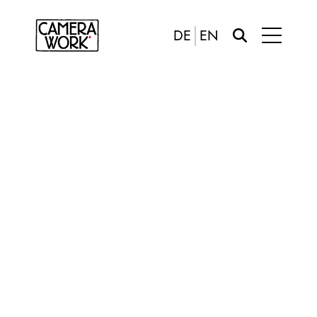
DE
EN