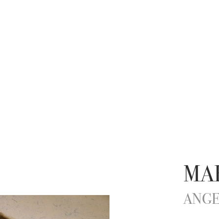
MA
ANGE