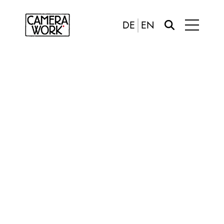
DE
EN