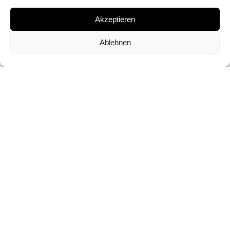
SIGNATURE
Akzeptieren
SIGNED BY JEAN-BAPTISTE HUYNH ON A
Ablehnen
CERTIFICATE
DIMENSIONS AND EDITIONS
120 X 120 CM (ED. OF 10)
INQUIRY