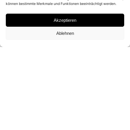
können bestimmte Merkmale und Funktionen beeinträchtigt werden.
GELATIN SILVER PRINT
Akzeptieren
SIGNATURE
Ablehnen
SIGNED BY HERB RITTS ON THE BACK
DIMENSIONS AND EDITIONS
50 X 40 CM (ED. OF 25)
CONTACT FOR PRICE