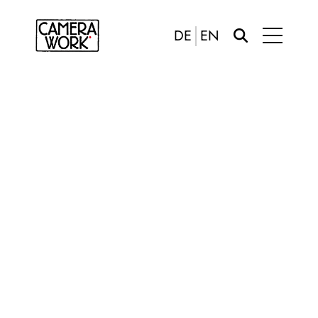
DE
EN