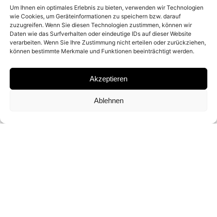
Um Ihnen ein optimales Erlebnis zu bieten, verwenden wir Technologien
wie Cookies, um Geräteinformationen zu speichern bzw. darauf
MATERIAL
zuzugreifen. Wenn Sie diesen Technologien zustimmen, können wir
Daten wie das Surfverhalten oder eindeutige IDs auf dieser Website
verarbeiten. Wenn Sie Ihre Zustimmung nicht erteilen oder zurückziehen,
GELATIN SILVER PRINT
können bestimmte Merkmale und Funktionen beeinträchtigt werden.
SIGNATURE
Akzeptieren
SIGNED BY HERB RITTS
Ablehnen
DIMENSION
35 X 28 CM
EDITION
ED. OF 25