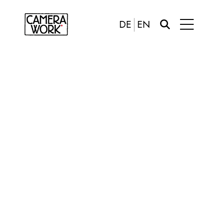
DE
EN