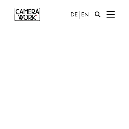
DE
EN