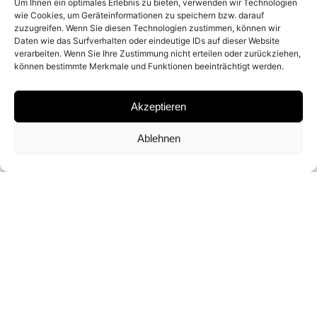
Um Ihnen ein optimales Erlebnis zu bieten, verwenden wir Technologien
wie Cookies, um Geräteinformationen zu speichern bzw. darauf
MATERIAL
zuzugreifen. Wenn Sie diesen Technologien zustimmen, können wir
Daten wie das Surfverhalten oder eindeutige IDs auf dieser Website
verarbeiten. Wenn Sie Ihre Zustimmung nicht erteilen oder zurückziehen,
ARCHIVAL PIGMENT PRINT
können bestimmte Merkmale und Funktionen beeinträchtigt werden.
SIGNATURE
Akzeptieren
SIGNED BY
DEAN WEST
Ablehnen
DIMENSIONS AND EDITIONS
14 X 17.5″ / 35.5 X 44.5 CM (ED. OF 25)
38 X 47.6″ / 96.5 X 121 CM (ED. OF 9)
48 X 60″ / 122 X 152 CM (ED. OF 6)
58 X 72.5″ / 147 X 184 CM (ED. OF 3)