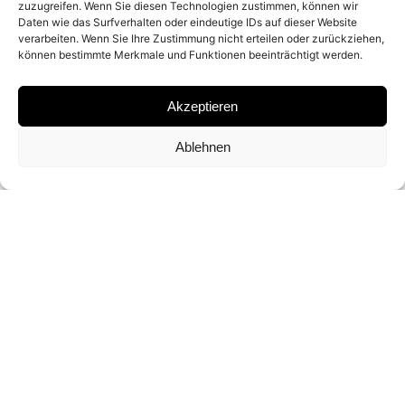
zuzugreifen. Wenn Sie diesen Technologien zustimmen, können wir
MATERIAL
Daten wie das Surfverhalten oder eindeutige IDs auf dieser Website
verarbeiten. Wenn Sie Ihre Zustimmung nicht erteilen oder zurückziehen,
C-PRINT
können bestimmte Merkmale und Funktionen beeinträchtigt werden.
Akzeptieren
SIGNATURE
Ablehnen
SIGNED BY DEAN WEST
DIMENSIONS AND EDITIONS
1O7 X 122 CM (ED. 0F 7)
143 X 162.5 CM(ED. 0F 7)
178.5 X 203 CM (ED. OF 3)