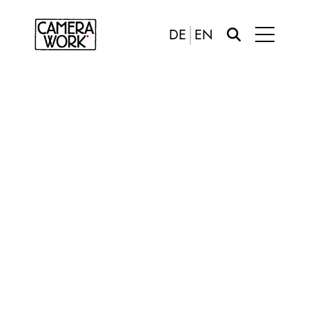
DE
EN