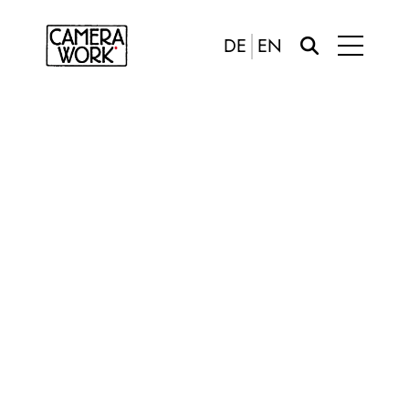
DE
EN