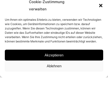
Cookie-Zustimmung
2010
verwalten
Um Ihnen ein optimales Erlebnis zu bieten, verwenden wir Technologien
PLACE
wie Cookies, um Geräteinformationen zu speichern bzw. darauf
zuzugreifen. Wenn Sie diesen Technologien zustimmen, können wir
Daten wie das Surfverhalten oder eindeutige IDs auf dieser Website
MIAMI
verarbeiten. Wenn Sie Ihre Zustimmung nicht erteilen oder zurückziehen,
können bestimmte Merkmale und Funktionen beeinträchtigt werden.
MATERIAL
Akzeptieren
ARCHIVAL PIGMENT PRINT
Ablehnen
SIGNATURE
SIGNED AND NUMBERED BY
DAVID DREBIN
DIMENSIONS AND EDITIONS