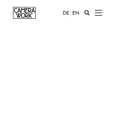
DE
EN