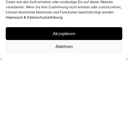
Daten wie das Surfverhalten oder eindeutige IDs auf dieser Website
MATERIAL
verarbeiten. Wenn Sie Ihre Zustimmung nicht erteilen oder zurückziehen,
können bestimmte Merkmale und Funktionen beeinträchtigt werden.
C-PRINT
Impressum & Datenschutzerklärung
Akzeptieren
SIGNATUR
Ablehnen
VON RUSSELL JAMES AUF ZERTIFIKAT
SIGNIERT
FORMATE UND EDITIONEN
74 X 59 CM (ED. OF 7)
152 X 119 CM (ED. OF 3)