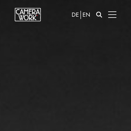
DE
EN