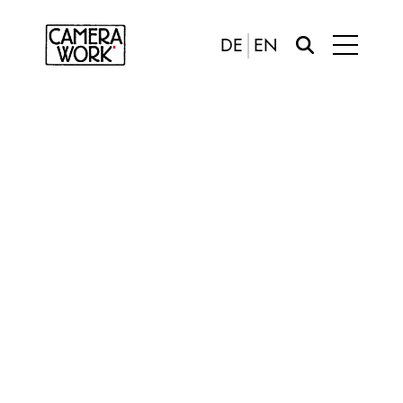
DE
EN