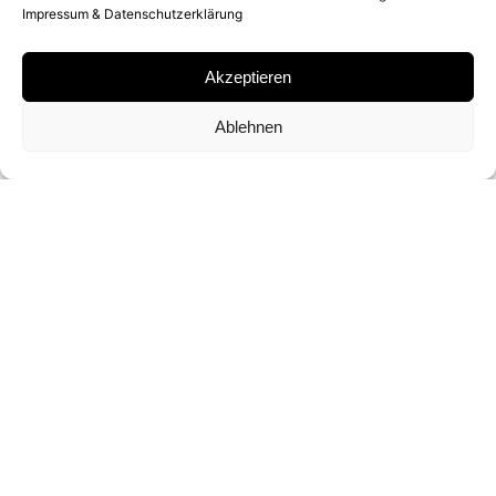
Impressum & Datenschutzerklärung
GIANT COLOR POLAROID
Akzeptieren
SIGNATUR
Ablehnen
SIGNIERT VON
PETER BEARD
FORMAT UND EDITION
86 X 55,5 CM (UNIQUE)
ANFRAGEN