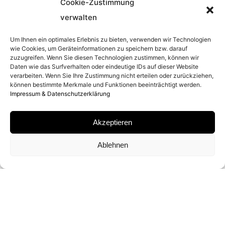
Cookie-Zustimmung
verwalten
ENTSTEHUNGSJAHR
Um Ihnen ein optimales Erlebnis zu bieten, verwenden wir Technologien
9. NOVEMBER 1985
wie Cookies, um Geräteinformationen zu speichern bzw. darauf
zuzugreifen. Wenn Sie diesen Technologien zustimmen, können wir
Daten wie das Surfverhalten oder eindeutige IDs auf dieser Website
verarbeiten. Wenn Sie Ihre Zustimmung nicht erteilen oder zurückziehen,
MATERIAL
können bestimmte Merkmale und Funktionen beeinträchtigt werden.
Impressum & Datenschutzerklärung
ARCHIVAL PIGMENT PRINT
Akzeptieren
SIGNATUR
Ablehnen
VON PETE SOUZA SIGNIERT
EDITION
OPEN EDITION