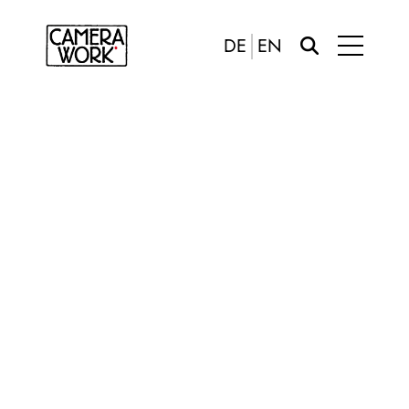
DE
EN