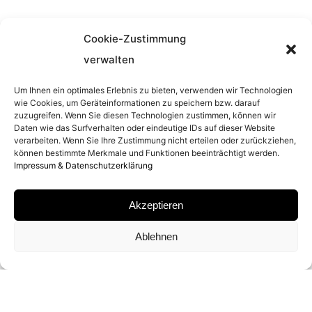
ENTSTEHUNGSJAHR
Cookie-Zustimmung
1990
verwalten
Um Ihnen ein optimales Erlebnis zu bieten, verwenden wir Technologien
ENTSTEHUNGSORT
wie Cookies, um Geräteinformationen zu speichern bzw. darauf
zuzugreifen. Wenn Sie diesen Technologien zustimmen, können wir
Daten wie das Surfverhalten oder eindeutige IDs auf dieser Website
OHIO, USA
verarbeiten. Wenn Sie Ihre Zustimmung nicht erteilen oder zurückziehen,
können bestimmte Merkmale und Funktionen beeinträchtigt werden.
Impressum & Datenschutzerklärung
MATERIAL
Akzeptieren
ARCHIVAL PIGMENT PRINT
Ablehnen
SIGNATUR
VON
MICHEL COMTE
SIGNIERT