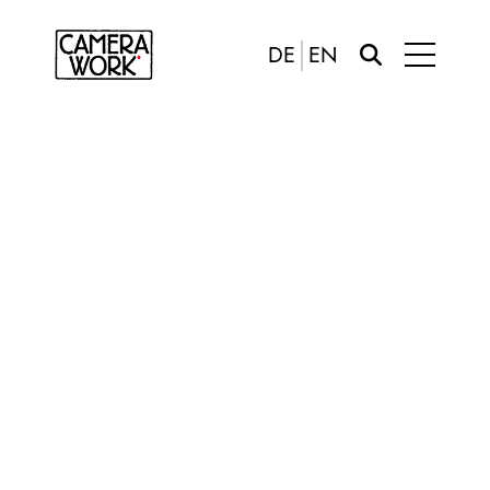
DE
EN