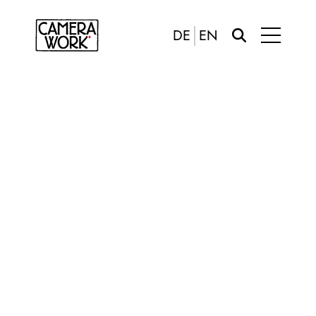
DE
EN