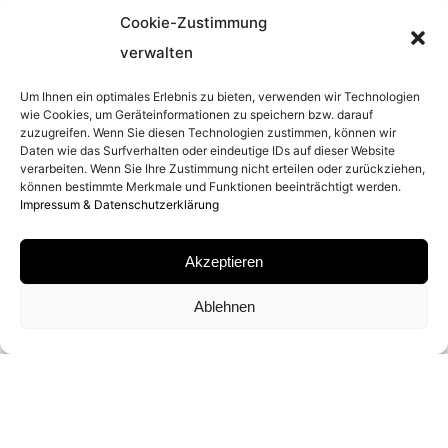
ENTSTEHUNGSJAHR
Cookie-Zustimmung
verwalten
1997
Um Ihnen ein optimales Erlebnis zu bieten, verwenden wir Technologien
wie Cookies, um Geräteinformationen zu speichern bzw. darauf
ENTSTEHUNGSORT
zuzugreifen. Wenn Sie diesen Technologien zustimmen, können wir
Daten wie das Surfverhalten oder eindeutige IDs auf dieser Website
NEW YORK, USA
verarbeiten. Wenn Sie Ihre Zustimmung nicht erteilen oder zurückziehen,
können bestimmte Merkmale und Funktionen beeinträchtigt werden.
Impressum & Datenschutzerklärung
MATERIAL
Akzeptieren
GELATIN SILVER PRINT
Ablehnen
SIGNATUR
VON
MICHEL COMTE
SIGNIERT