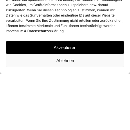
wie Cookies, um Geräteinformationen zu speichern bzw. darauf
2017
zuzugreifen. Wenn Sie diesen Technologien zustimmen, können wir
Daten wie das Surfverhalten oder eindeutige IDs auf dieser Website
verarbeiten. Wenn Sie Ihre Zustimmung nicht erteilen oder zurückziehen,
können bestimmte Merkmale und Funktionen beeinträchtigt werden.
MATERIAL
Impressum & Datenschutzerklärung
ARCHIVAL PIGMENT PRINT
Akzeptieren
SIGNATUR
Ablehnen
VON
MARTIN SCHOELLER
SIGNIERT
FORMATE UND EDITIONEN
60 X 50 CM (ED. VON 10)
108 X 88 CM (ED. VON 7)
155 X 127 CM (ED. VON 3)