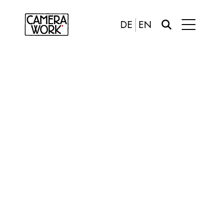
DE
EN