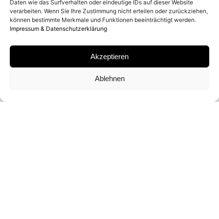
Daten wie das Surfverhalten oder eindeutige IDs auf dieser Website
2013
verarbeiten. Wenn Sie Ihre Zustimmung nicht erteilen oder zurückziehen,
können bestimmte Merkmale und Funktionen beeinträchtigt werden.
Impressum & Datenschutzerklärung
MATERIAL
Akzeptieren
POLAROID
Ablehnen
SIGNATUR
VON
MARTIN SCHOELLER
SIGNIERT
FORMATE UND EDITIONEN
6,9 X 6,9 CM (UNIQUE)