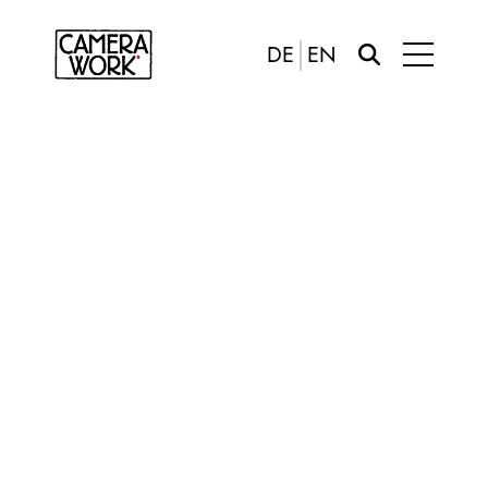
DE
EN