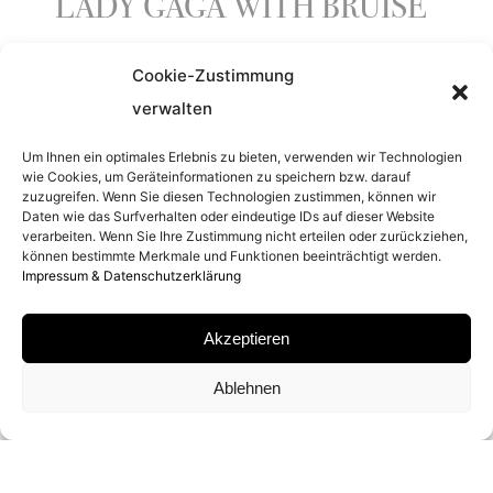
LADY GAGA WITH BRUISE
Cookie-Zustimmung
ENTSTEHUNGSJAHR
verwalten
2009
Um Ihnen ein optimales Erlebnis zu bieten, verwenden wir Technologien
wie Cookies, um Geräteinformationen zu speichern bzw. darauf
zuzugreifen. Wenn Sie diesen Technologien zustimmen, können wir
Daten wie das Surfverhalten oder eindeutige IDs auf dieser Website
SERIE
verarbeiten. Wenn Sie Ihre Zustimmung nicht erteilen oder zurückziehen,
können bestimmte Merkmale und Funktionen beeinträchtigt werden.
PORTRAITS
Impressum & Datenschutzerklärung
Akzeptieren
MATERIAL
Ablehnen
ARCHIVAL PIGMENT PRINT
SIGNATUR