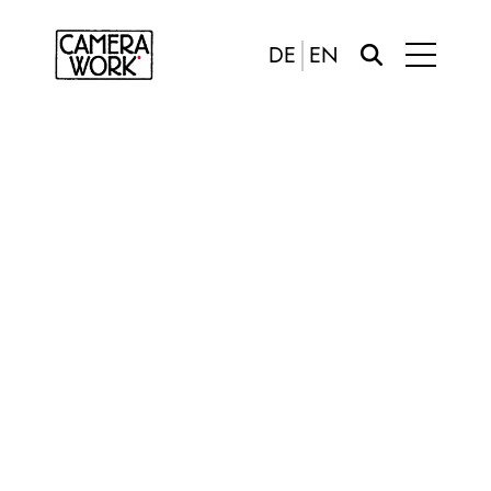
DE
EN