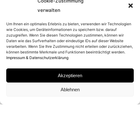
Cookie-Zustimmung
verwalten
ENTSTEHUNGSJAHR
Um Ihnen ein optimales Erlebnis zu bieten, verwenden wir Technologien
2007
wie Cookies, um Geräteinformationen zu speichern bzw. darauf
zuzugreifen. Wenn Sie diesen Technologien zustimmen, können wir
Daten wie das Surfverhalten oder eindeutige IDs auf dieser Website
SERIE
verarbeiten. Wenn Sie Ihre Zustimmung nicht erteilen oder zurückziehen,
können bestimmte Merkmale und Funktionen beeinträchtigt werden.
Impressum & Datenschutzerklärung
PORTRAITS
Akzeptieren
MATERIAL
Ablehnen
ARCHIVAL PIGMENT PRINT
SIGNATUR
VON MARTIN SCHOELLER AUF ZERTIFIKAT