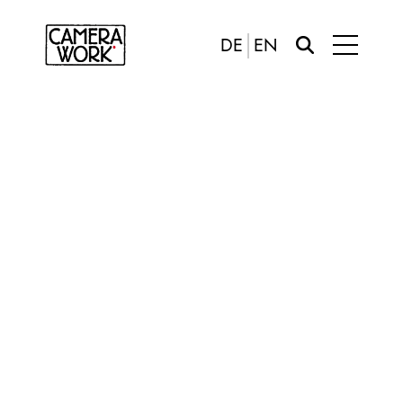
DE
EN