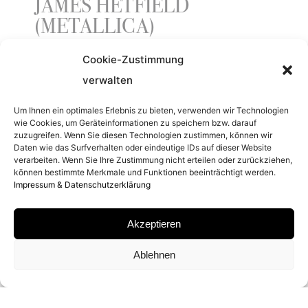
JAMES HETFIELD
(METALLICA)
Cookie-Zustimmung
verwalten
ENTSTEHUNGSJAHR
Um Ihnen ein optimales Erlebnis zu bieten, verwenden wir Technologien
2016
wie Cookies, um Geräteinformationen zu speichern bzw. darauf
zuzugreifen. Wenn Sie diesen Technologien zustimmen, können wir
Daten wie das Surfverhalten oder eindeutige IDs auf dieser Website
SERIE
verarbeiten. Wenn Sie Ihre Zustimmung nicht erteilen oder zurückziehen,
können bestimmte Merkmale und Funktionen beeinträchtigt werden.
Impressum & Datenschutzerklärung
CLOSE UP
Akzeptieren
MATERIAL
Ablehnen
ARCHIVAL PIGMENT PRINT