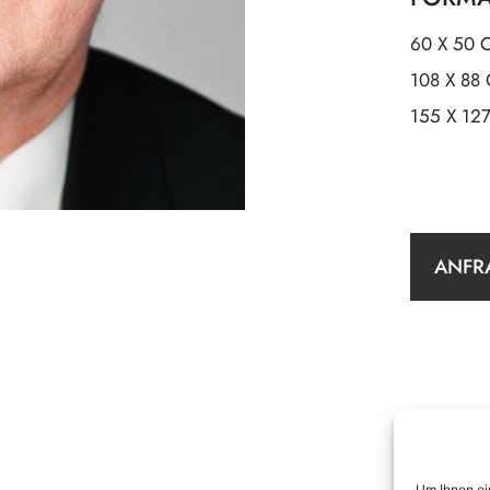
60 X 50 
108 X 88
155 X 12
ANFR
Um Ihnen ei