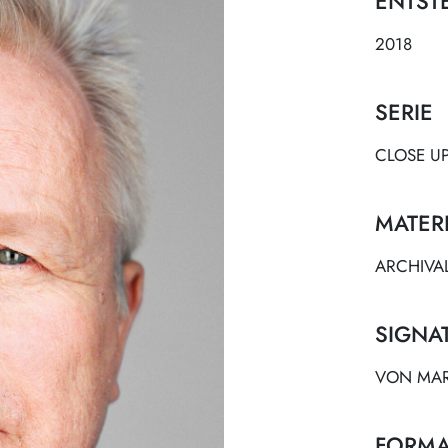
ENTST
2018
SERIE
CLOSE U
MATER
ARCHIVA
SIGNA
VON MART
FORMA