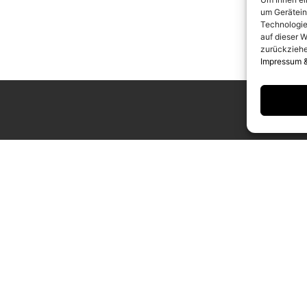
um Gerätein
Technologie
auf dieser W
zurückziehe
Impressum 
UNGSZEITEN
KONTAKT
g bis Samstag
info@camerawork.de
Uhr
+49 (0)30 3100776