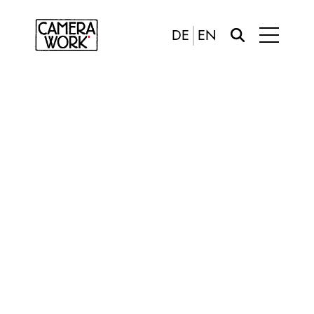
DE
EN