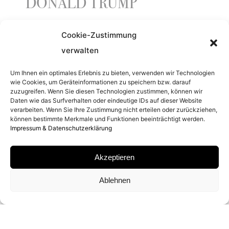
DONALD TRUMP
Cookie-Zustimmung
ENTSTEHUNGSJAHR
verwalten
2015
Um Ihnen ein optimales Erlebnis zu bieten, verwenden wir Technologien
wie Cookies, um Geräteinformationen zu speichern bzw. darauf
zuzugreifen. Wenn Sie diesen Technologien zustimmen, können wir
Daten wie das Surfverhalten oder eindeutige IDs auf dieser Website
ORT
verarbeiten. Wenn Sie Ihre Zustimmung nicht erteilen oder zurückziehen,
können bestimmte Merkmale und Funktionen beeinträchtigt werden.
NEW YORK CITY
Impressum & Datenschutzerklärung
Akzeptieren
MATERIAL
Ablehnen
ARCHIVAL PIGMENT PRINT
SIGNATUR