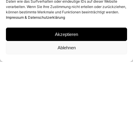
Daten wie das Surfverhalten oder eindeutige IDs auf dieser Website
2008
verarbeiten. Wenn Sie Ihre Zustimmung nicht erteilen oder zurückziehen,
können bestimmte Merkmale und Funktionen beeinträchtigt werden.
Impressum & Datenschutzerklärung
MATERIAL
Akzeptieren
POLAROID
Ablehnen
SIGNATUR
VON
MARTIN SCHOELLER
SIGNIERT
FORMATE UND EDITIONEN
6,8 X 6,8 CM (UNIQUE)