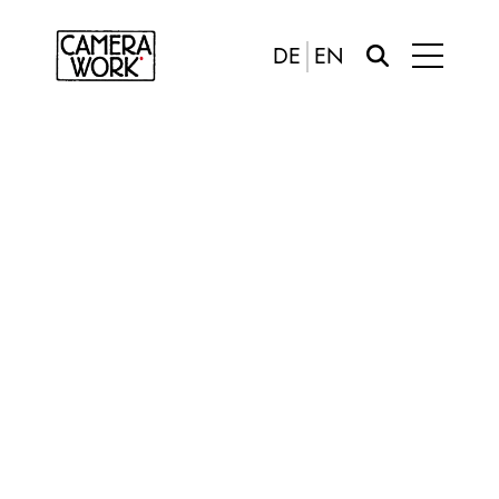
DE
EN