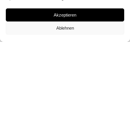
ÖL AUF LEINWAND
Akzeptieren
EDITION
Ablehnen
UNIKAT
FORMAT
100 X 70 CM
ANFRAGE