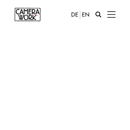
DE
EN