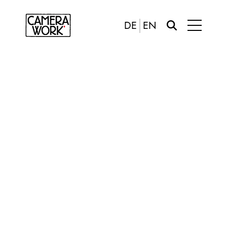
DE
EN