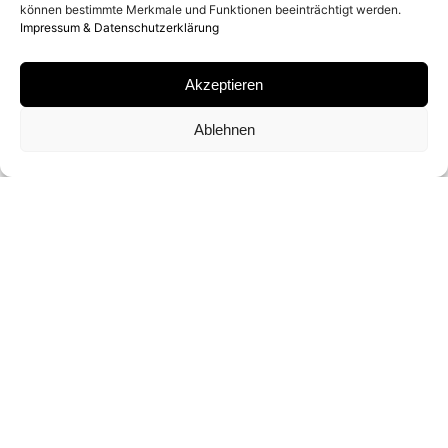
können bestimmte Merkmale und Funktionen beeinträchtigt werden.
Impressum & Datenschutzerklärung
ARCHIVAL PIGMENT PRINT
Akzeptieren
SIGNATUR
Ablehnen
VON HANS FEURER SIGNIERT UND
NUMMERIERT
FORMATE UND EDITIONEN
60 X 42.5 CM (ED. VON 10)
ANFRAGEN