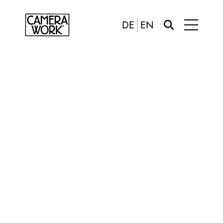
DE
EN