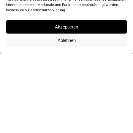
SIGNATUR
können bestimmte Merkmale und Funktionen beeinträchtigt werden.
Impressum & Datenschutzerklärung
VON HANS FEURER RÜCKSEITIG ODER AUF
ZERTIFIKAT SIGNIERT
Akzeptieren
Ablehnen
FORMATE UND EDITIONEN
60 X 42,5 CM · 80 X 54 CM · ARCHIVAL
PIGMENT PRINT (ED. VON 22)
180 X 120 CM · ARCHIVAL PIGMENT PRINT
(ED. VON 3)
PREIS ANFRAGEN