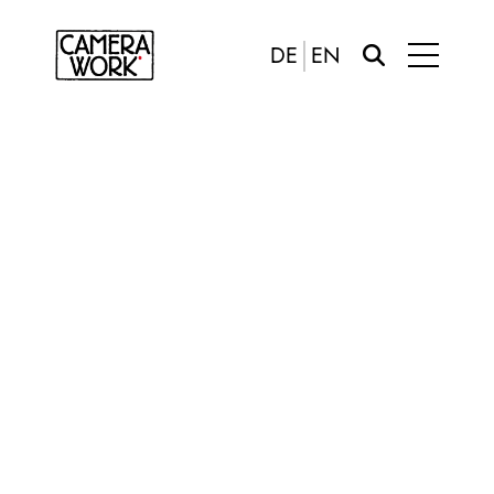
DE
EN