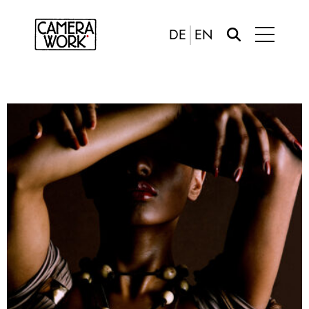
DE
EN