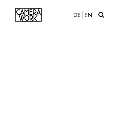
DE
EN