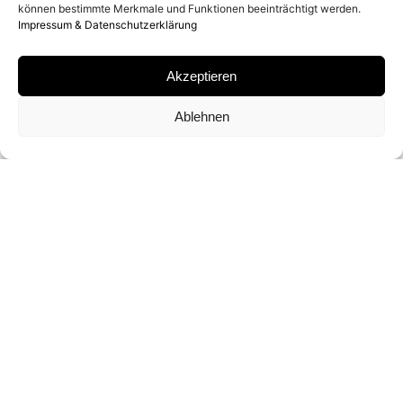
können bestimmte Merkmale und Funktionen beeinträchtigt werden.
Impressum & Datenschutzerklärung
ARCHIVAL PIGMENT PRINT
Akzeptieren
SIGNATUR
Ablehnen
VON HANS FEURER SIGNIERT UND
NUMMERIERT
FORMATE UND EDITIONEN
60 X 42.5 CM (ED. VON 22)
ANFRAGEN