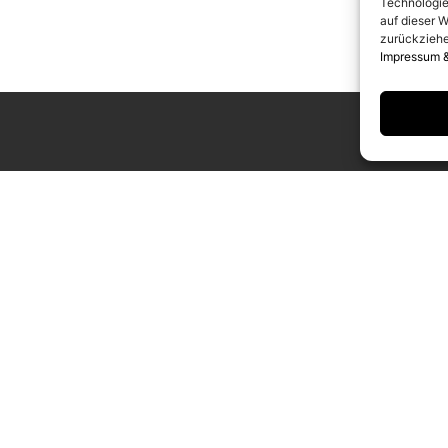
Technologie
auf dieser W
zurückziehe
Impressum 
UNGSZEITEN
KONTAKT
g bis Samstag
info@camerawork.de
Uhr
+49 (0)30 3100776