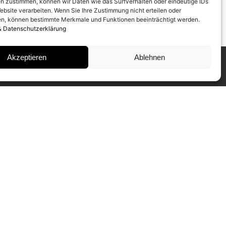
n zustimmen, können wir Daten wie das Surfverhalten oder eindeutige IDs
ebsite verarbeiten. Wenn Sie Ihre Zustimmung nicht erteilen oder
n, können bestimmte Merkmale und Funktionen beeinträchtigt werden.
& Datenschutzerklärung
Akzeptieren
Ablehnen
INSTAGRAM
IMPRESSUM
DATENSCHUTZ
NEWSLETTER ABONNIEREN
Unser CAMERA WORK Collectors
Mailing informiert Sie regelmäßig über