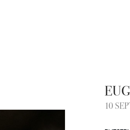
EUG
10 SE