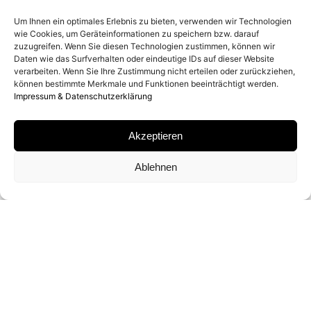
2025
Um Ihnen ein optimales Erlebnis zu bieten, verwenden wir Technologien
wie Cookies, um Geräteinformationen zu speichern bzw. darauf
zuzugreifen. Wenn Sie diesen Technologien zustimmen, können wir
ENTSTEHUNGSORT
Daten wie das Surfverhalten oder eindeutige IDs auf dieser Website
verarbeiten. Wenn Sie Ihre Zustimmung nicht erteilen oder zurückziehen,
JACKSON HOLE, WYOMING
können bestimmte Merkmale und Funktionen beeinträchtigt werden.
Impressum & Datenschutzerklärung
MATERIAL
Akzeptieren
ARCHIVAL PIGMENT PRINT
Ablehnen
SIGNATUR
VON
DAVID YARROW
SIGNIERT
FORMATE UND EDITIONEN