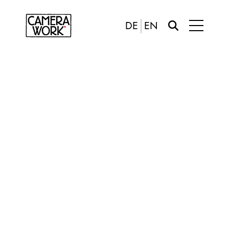
DE
EN