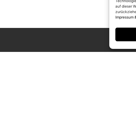
Technologie
auf dieser W
zurückziehe
Impressum 
UNGSZEITEN
KONTAKT
g bis Samstag
info@camerawork.de
Uhr
+49 (0)30 3100776