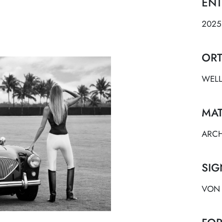
ENT
2025
OR
WELL
MAT
ARCH
SIG
VO