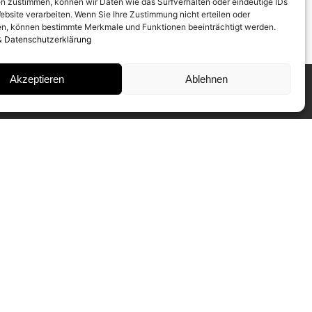
n zustimmen, können wir Daten wie das Surfverhalten oder eindeutige IDs
ebsite verarbeiten. Wenn Sie Ihre Zustimmung nicht erteilen oder
n, können bestimmte Merkmale und Funktionen beeinträchtigt werden.
& Datenschutzerklärung
Akzeptieren
Ablehnen
INSTAGRAM
IMPRESSUM
DATENSCHUTZ
NEWSLETTER ABONNIEREN
Unser CAMERA WORK Collectors
Mailing informiert Sie regelmäßig über