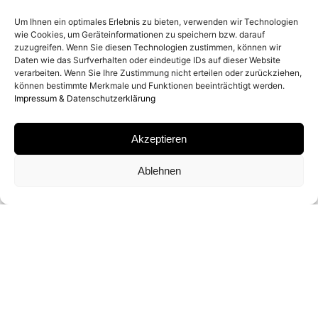
2021
Um Ihnen ein optimales Erlebnis zu bieten, verwenden wir Technologien
wie Cookies, um Geräteinformationen zu speichern bzw. darauf
zuzugreifen. Wenn Sie diesen Technologien zustimmen, können wir
ENTSTEHUNGSORT
Daten wie das Surfverhalten oder eindeutige IDs auf dieser Website
verarbeiten. Wenn Sie Ihre Zustimmung nicht erteilen oder zurückziehen,
MONTANA (USA)
können bestimmte Merkmale und Funktionen beeinträchtigt werden.
Impressum & Datenschutzerklärung
MATERIAL
Akzeptieren
ARCHIVAL PIGMENT PRINT
Ablehnen
SIGNATUR
VON DAVID YARROW SIGNIERT
FORMATE UND EDITIONEN