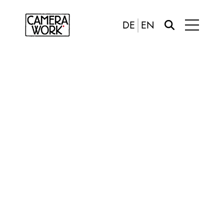
DE
EN