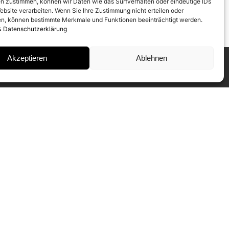
n zustimmen, können wir Daten wie das Surfverhalten oder eindeutige IDs
ebsite verarbeiten. Wenn Sie Ihre Zustimmung nicht erteilen oder
n, können bestimmte Merkmale und Funktionen beeinträchtigt werden.
& Datenschutzerklärung
Akzeptieren
Ablehnen
INSTAGRAM
IMPRESSUM
DATENSCHUTZ
NEWSLETTER ABONNIEREN
Unser CAMERA WORK Collectors
Mailing informiert Sie regelmäßig über