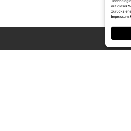
Technologie
auf dieser W
zurückziehe
Impressum 
UNGSZEITEN
KONTAKT
g bis Samstag
info@camerawork.de
Uhr
+49 (0)30 3100776