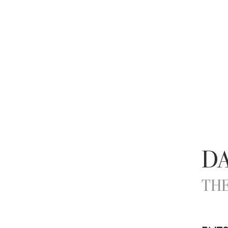
D
THE